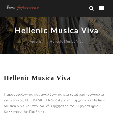
Hellenic Musica Viva
Αρχική
Hellenic Musica Viva
Hellenic Musica Viva
Παρουσιάζοντας και αναλύοντας μια ιδιαίτερη συναυλία
για το έτος Ν. ΣΚΑΛΚΩΤΑ 2014 με την ορχήστρα Ηellinic
Musica Viva και την Λαϊκή Oρχήστρα του Εργαστηρίου
Καλλιτεχνκής Παιδείας.