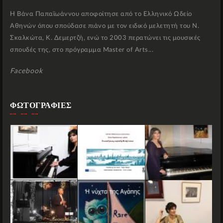
Η Βάνα Παπαϊωάννου αποφοίτησε από το Ελληνικό Ωδείο
Αθηνών όπου σπούδασε πιάνο με τον ειδικό μελετητή του Ν.
Σκαλκώτα, Κ. Δεμερτζή, ενώ το 2003 περατώνει τις μουσικές
σπουδές της, στο πρόγραμμα Master of Arts...
Facebook
ΦΩΤΟΓΡΑΦΙΕΣ