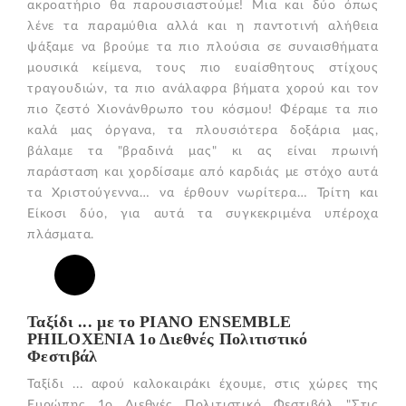
ακροατήριο θα παρουσιαστούμε! Μια και δύο όπως
λένε τα παραμύθια αλλά και η παντοτινή αλήθεια
ψάξαμε να βρούμε τα πιο πλούσια σε συναισθήματα
μουσικά κείμενα, τους πιο ευαίσθητους στίχους
τραγουδιών, τα πιο ανάλαφρα βήματα χορού και τον
πιο ζεστό Χιονάνθρωπο του κόσμου! Φέραμε τα πιο
καλά μας όργανα, τα πλουσιότερα δοξάρια μας,
βάλαμε τα "βραδινά μας" κι ας είναι πρωινή
παράσταση και χορδίσαμε από καρδιάς με στόχο αυτά
τα Χριστούγεννα… να έρθουν νωρίτερα… Τρίτη και
Είκοσι δύο, για αυτά τα συγκεκριμένα υπέροχα
πλάσματα.
Ταξίδι ... με το PIANO ENSEMBLE
PHILOXENIA 1ο Διεθνές Πολιτιστικό
Φεστιβάλ
Ταξίδι ... αφού καλοκαιράκι έχουμε, στις χώρες της
Ευρώπης 1ο Διεθνές Πολιτιστικό Φεστιβάλ "Στις