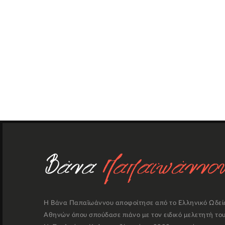
Η Βάνα Παπαϊωάννου αποφοίτησε από το Ελληνικό Ωδεί
Αθηνών όπου σπούδασε πιάνο με τον ειδικό μελετητή το