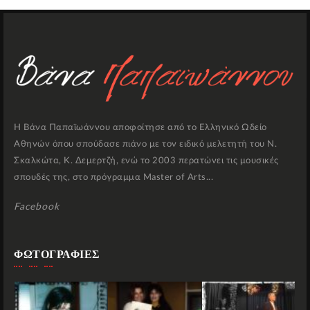
Η Βάνα Παπαϊωάννου αποφοίτησε από το Ελληνικό Ωδείο
Αθηνών όπου σπούδασε πιάνο με τον ειδικό μελετητή του Ν.
Σκαλκώτα, Κ. Δεμερτζή, ενώ το 2003 περατώνει τις μουσικές
σπουδές της, στο πρόγραμμα Master of Arts...
Facebook
ΦΩΤΟΓΡΑΦΙΕΣ