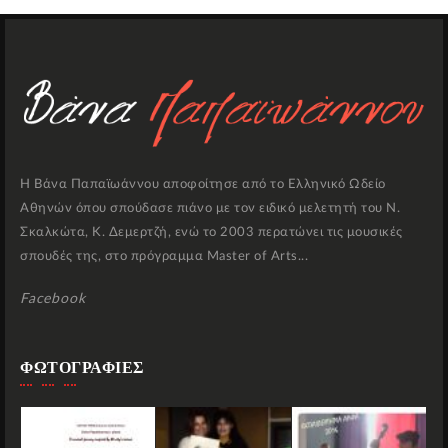
Η Βάνα Παπαϊωάννου αποφοίτησε από το Ελληνικό Ωδείο
Αθηνών όπου σπούδασε πιάνο με τον ειδικό μελετητή του Ν.
Σκαλκώτα, Κ. Δεμερτζή, ενώ το 2003 περατώνει τις μουσικές
σπουδές της, στο πρόγραμμα Master of Arts...
Facebook
ΦΩΤΟΓΡΑΦΙΕΣ