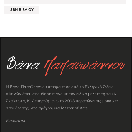
ISBN ΒΙΒΛΙΟΥ
Η Βάνα Παπαϊωάννου αποφοίτησε από το Ελληνικό Ωδείο
Αθηνών όπου σπούδασε πιάνο με τον ειδικό μελετητή του Ν.
Σκαλκώτα, Κ. Δεμερτζή, ενώ το 2003 περατώνει τις μουσικές
σπουδές της, στο πρόγραμμα Master of Arts...
Facebook