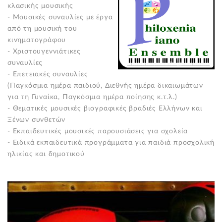
κλασικής μουσικής
- Μουσικές συναυλίες με έργα
από τη μουσική του
κινηματογράφου
- Χριστουγεννιάτικες
συναυλίες
- Επετειακές συναυλίες
(Παγκόσμια ημέρα παιδιού, Διεθνής ημέρα δικαιωμάτων
για τη Γυναίκα, Παγκόσμια ημέρα ποίησης κ.τ.λ.)
- Θεματικές μουσικές βιογραφικές βραδιές Ελλήνων και
Ξένων συνθετών
- Εκπαιδευτικές μουσικές παρουσιάσεις για σχολεία
- Ειδικά εκπαιδευτικά προγράμματα για παιδιά προσχολική
ηλικίας και δημοτικού