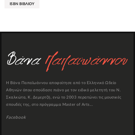
ISBN ΒΙΒΛΙΟΥ
Η Βάνα Παπαϊωάννου αποφοίτησε από το Ελληνικό Ωδείο
Αθηνών όπου σπούδασε πιάνο με τον ειδικό μελετητή του Ν.
Σκαλκώτα, Κ. Δεμερτζή, ενώ το 2003 περατώνει τις μουσικές
σπουδές της, στο πρόγραμμα Master of Arts...
Facebook