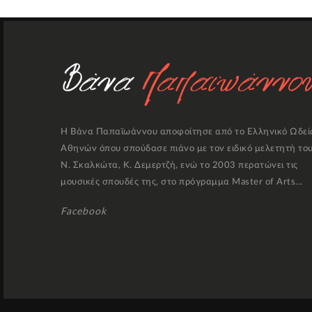
Η Βάνα Παπαϊωάννου αποφοίτησε από το Ελληνικό Ωδεί
Αθηνών όπου σπούδασε πιάνο με τον ειδικό μελετητή το
Ν. Σκαλκώτα, Κ. Δεμερτζή, ενώ το 2003 περατώνει τις
μουσικές σπουδές της, στο πρόγραμμα Master of Arts...
Facebook