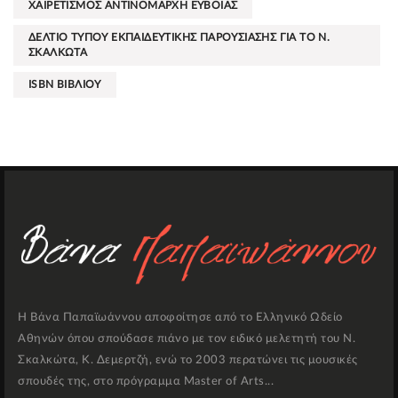
ΧΑΙΡΕΤΙΣΜΟΣ ΑΝΤΙΝΟΜΑΡΧΗ ΕΥΒΟΙΑΣ
ΔΕΛΤΙΟ ΤΥΠΟΥ ΕΚΠΑΙΔΕΥΤΙΚΗΣ ΠΑΡΟΥΣΙΑΣΗΣ ΓΙΑ ΤΟ Ν.
ΣΚΑΛΚΩΤΑ
ISBN ΒΙΒΛΙΟΥ
Η Βάνα Παπαϊωάννου αποφοίτησε από το Ελληνικό Ωδείο
Αθηνών όπου σπούδασε πιάνο με τον ειδικό μελετητή του Ν.
Σκαλκώτα, Κ. Δεμερτζή, ενώ το 2003 περατώνει τις μουσικές
σπουδές της, στο πρόγραμμα Master of Arts...