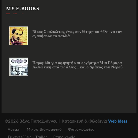
MY E-BOOKS
Νίκος Σκαλκώτας, ένας συνθέτης που θέλει να τον
αγαπήσουν τα παιδιά
Παραμύθι για αφηγητή και ορχήστρα Μια Γέφυρα
Αλλιώτικη από τις άλλες... και ο Δράκος του Νερού
©2026 Βάνα Παπαϊωάννου
| Κατασκευή & Φιλοξενία
Web Ideas
Αρχική
Μίκρό Βιογραφικό
Φωτογραφίες
Συνεντεύξεις - Trailer
Επικοινωνία