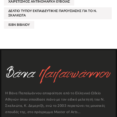
ΧΑΙΡΕΤΙΣΜΟΣ ΑΝΤΙΝΟΜΑΡΧΗ ΕΥΒΟΙΑΣ
ΔΕΛΤΙΟ ΤΥΠΟΥ ΕΚΠΑΙΔΕΥΤΙΚΗΣ ΠΑΡΟΥΣΙΑΣΗΣ ΓΙΑ ΤΟ Ν.
ΣΚΑΛΚΩΤΑ
ISBN ΒΙΒΛΙΟΥ
Η Βάνα Παπαϊωάννου αποφοίτησε από το Ελληνικό Ωδείο
Αθηνών όπου σπούδασε πιάνο με τον ειδικό μελετητή του Ν.
Σκαλκώτα, Κ. Δεμερτζή, ενώ το 2003 περατώνει τις μουσικές
σπουδές της, στο πρόγραμμα Master of Arts...