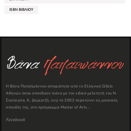
ISBN ΒΙΒΛΙΟΥ
Η Βάνα Παπαϊωάννου αποφοίτησε από το Ελληνικό Ωδείο
Αθηνών όπου σπούδασε πιάνο με τον ειδικό μελετητή του Ν.
Σκαλκώτα, Κ. Δεμερτζή, ενώ το 2003 περατώνει τις μουσικές
σπουδές της, στο πρόγραμμα Master of Arts...
Facebook